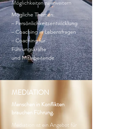
Möglichkeiten zu erweitern
Mögliche Themen:
– Persönlichkeitsentwicklung
– Coaching in Lebensfragen
– Coaching für
Führungskräfte
und Mitarbeitende
MEDIATION
Menschen in Konflikten
brauchen Führung.
Mediation ist ein Angebot für