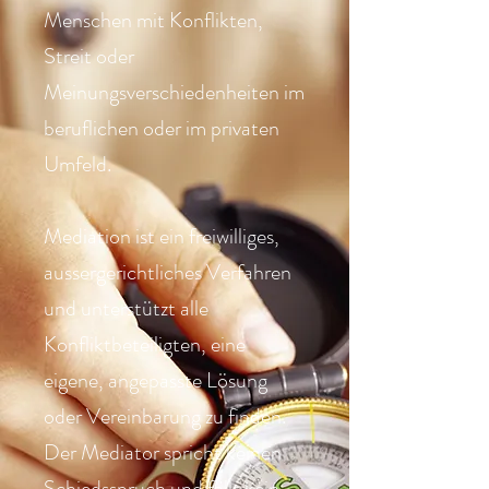
Menschen mit Konflikten,
Streit oder
Meinungsverschiedenheiten im
beruflichen oder im privaten
Umfeld.
Mediation ist ein freiwilliges,
aussergerichtliches Verfahren
und unterstützt alle
Konfliktbeteiligten, eine
eigene, angepasste Lösung
oder Vereinbarung zu finden.
Der Mediator spricht keinen
Schiedsspruch und fällt kein