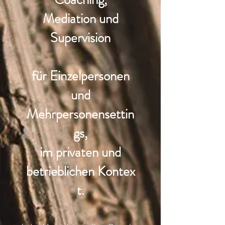
Mediation und
Supervision
für Einzelpersonen
und
Mehrpersonensettin
gs,
im privaten und
betrieblichen
Kontex
t.