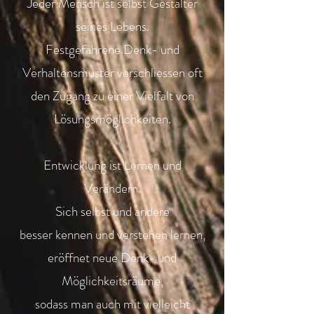
Jeder Mensch ist selbst Gestalter
seines Lebens.
Festgefahrene Denk- und
Verhaltensmuster verschliessen oft
den Zugang zu einer Vielfalt von
Lösungsmöglichkeiten.
Entwicklung ist Lernen und
Verändern.
Sich selbst und andere
besser kennen und verstehen lernen,
eröffnet neue Denk- und
Möglichkeitsräume,
sodass man auch mit vielleicht