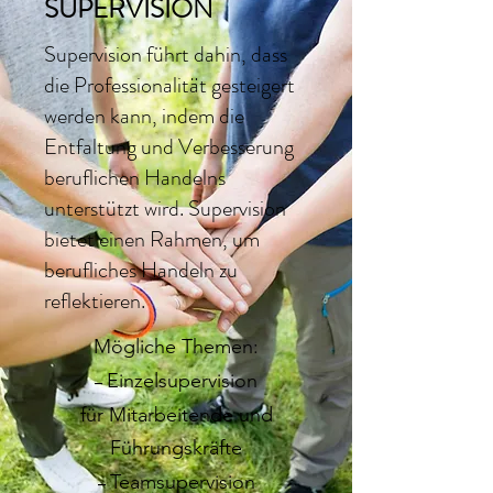
SUPERVISION
Supervision führt dahin, dass
die Professionalität gesteigert
werden kann, indem die
Entfaltung und Verbesserung
beruflichen Handelns
unterstützt wird. Supervision
bietet einen Rahmen, um
berufliches Handeln zu
reflektieren.
Mögliche Themen:
Einzelsupervision
–
für Mitarbeitende und
Führungskräfte
Teamsupervision
–