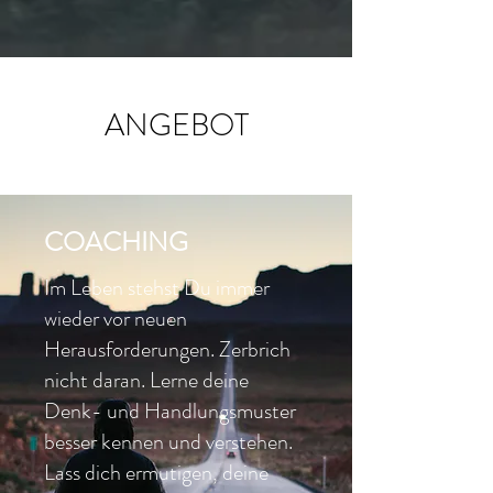
ANGEBOT
COACHING
Im Leben stehst Du immer
wieder vor neuen
Herausforderungen. Zerbrich
nicht daran. Lerne deine
Denk- und Handlungsmuster
besser kennen und verstehen.
Lass dich ermutigen, deine